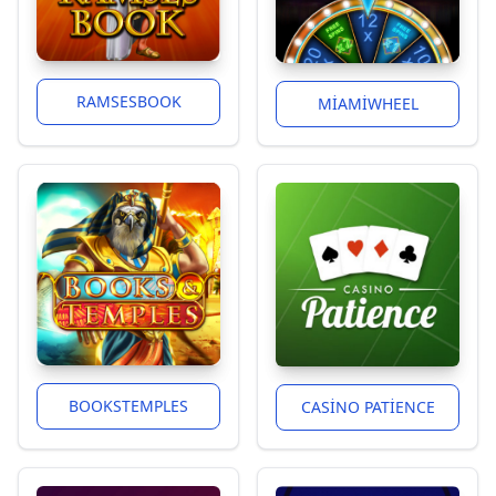
RAMSESBOOK
MIAMIWHEEL
BOOKSTEMPLES
CASINO PATIENCE