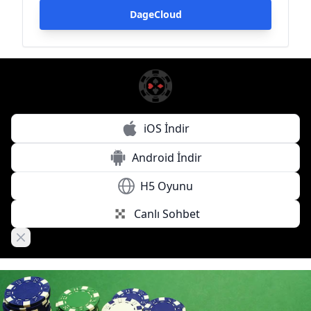
DageCloud
iOS İndir
Android İndir
H5 Oyunu
Canlı Sohbet
Close banner