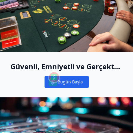
Güvenli, Emniyetli ve Gerçekten
Eğlenceli
Bugün Başla
Notifications