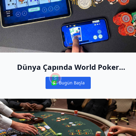
Dünya Çapında World Poker
Free App Canlı Etkinliklerine
Bugün Başla
Katılma Şansı Kazanın
Notifications