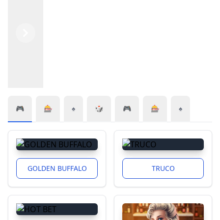
Previous
Next
🎮
🎰
♠️
🎲
🎮
🎰
♠️
GOLDEN BUFFALO
TRUCO