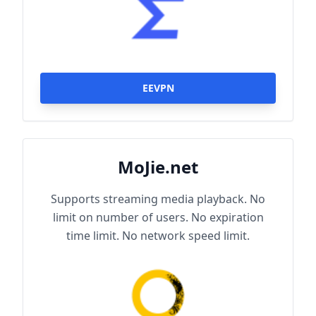
EEVPN
MoJie.net
Supports streaming media playback. No
limit on number of users. No expiration
time limit. No network speed limit.