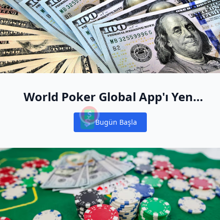
World Poker Global App'ı Yeni
Online Poker Eviniz Yapın
Bugün Başla
Notifications