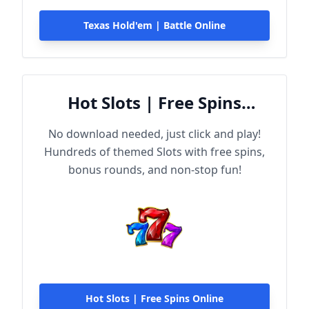
Texas Hold'em | Battle Online
Hot Slots | Free Spins
Online
No download needed, just click and play!
Hundreds of themed Slots with free spins,
bonus rounds, and non-stop fun!
Hot Slots | Free Spins Online