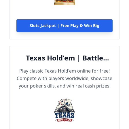
Slots Jackpot | Free Play & Win Big
Texas Hold'em | Battle
Online
Play classic Texas Hold'em online for free!
Compete with players worldwide, showcase
your poker skills, and win real cash prizes!