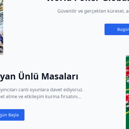
Poker Evi
Güvenilir ve gerçekten küresel, a
Bugün
Notificati
ayan Ünlü Masaları
yıncıları canlı oyunlara davet ediyoruz.
bet etme ve etkileşim kurma fırsatını
rmayın!
gün Başla
cations