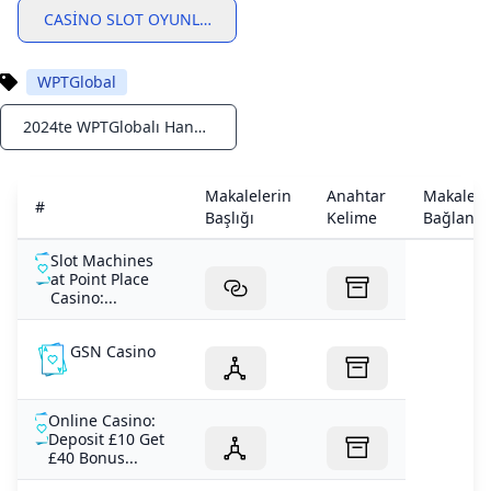
CASINO SLOT OYUNLARI
WPTGlobal
2024te WPTGlobalı Hangi Ülkeler Oynayabilir?
Notifications
Makalelerin
Anahtar
Makaley
#
Başlığı
Kelime
Bağlantı
Slot Machines
at Point Place
Casino:...
GSN Casino
Online Casino:
Deposit £10 Get
£40 Bonus...