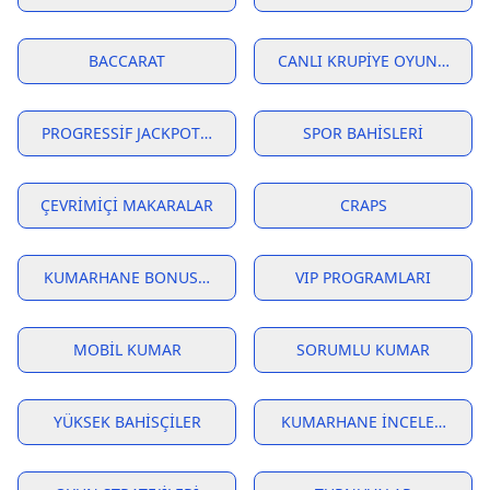
BACCARAT
CANLI KRUPIYE OYUNLARI
PROGRESSIF JACKPOTLAR
SPOR BAHISLERI
ÇEVRIMIÇI MAKARALAR
CRAPS
KUMARHANE BONUSLARI
VIP PROGRAMLARI
MOBIL KUMAR
SORUMLU KUMAR
YÜKSEK BAHISÇILER
KUMARHANE İNCELEMELERI