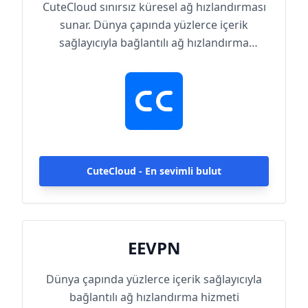
CuteCloud sınırsız küresel ağ hızlandırması
sunar. Dünya çapında yüzlerce içerik
sağlayıcıyla bağlantılı ağ hızlandırma
hizmetleri alın. 2000Mbps'e kadar tek hat
erişim kapasitesi, dünya çapında 1000'den
fazla yüksek hızlı sunucu, her zaman ve her
yerde hızlı ve stabil bağlantı keyfi.
CuteCloud - En sevimli bulut
EEVPN
Dünya çapında yüzlerce içerik sağlayıcıyla
bağlantılı ağ hızlandırma hizmeti