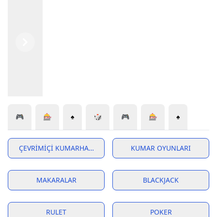
Previous
Next
🎮
🎰
♠️
🎲
🎮
🎰
♠️
ÇEVRIMIÇI KUMARHANE
KUMAR OYUNLARI
MAKARALAR
BLACKJACK
RULET
POKER