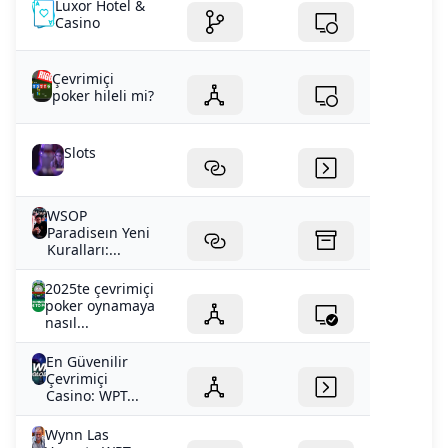
Luxor Hotel &
Casino
Çevrimiçi
poker hileli mi?
Slots
WSOP
Paradiseın Yeni
Kuralları:...
2025te çevrimiçi
poker oynamaya
nasıl...
En Güvenilir
Çevrimiçi
Casino: WPT...
Wynn Las