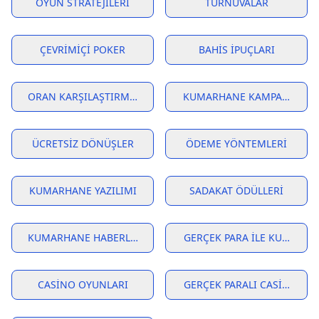
OYUN STRATEJILERI
TURNUVALAR
ÇEVRIMIÇI POKER
BAHIS İPUÇLARI
ORAN KARŞILAŞTIRMASI
KUMARHANE KAMPANYALAR
ÜCRETSIZ DÖNÜŞLER
ÖDEME YÖNTEMLERI
KUMARHANE YAZILIMI
SADAKAT ÖDÜLLERI
KUMARHANE HABERLERI
GERÇEK PARA İLE KUMAR
CASINO OYUNLARI
GERÇEK PARALI CASINO OY