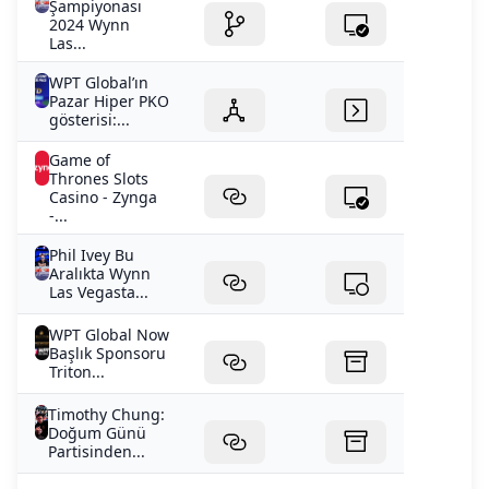
Şampiyonası
2024 Wynn
Las...
WPT Global’ın
Pazar Hiper PKO
gösterisi:...
Game of
Thrones Slots
Casino - Zynga
-...
Phil Ivey Bu
Aralıkta Wynn
Las Vegasta...
WPT Global Now
Başlık Sponsoru
Triton...
Timothy Chung:
Doğum Günü
Partisinden...