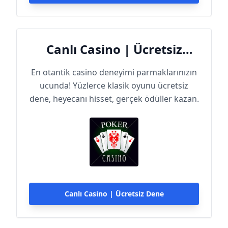
Canlı Casino | Ücretsiz
Dene
En otantik casino deneyimi parmaklarınızın
ucunda! Yüzlerce klasik oyunu ücretsiz
dene, heyecanı hisset, gerçek ödüller kazan.
Canlı Casino | Ücretsiz Dene