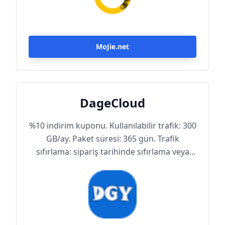
MoJie.net
DageCloud
%10 indirim kuponu. Kullanılabilir trafik: 300
GB/ay. Paket süresi: 365 gün. Trafik
sıfırlama: sipariş tarihinde sıfırlama veya
trafik paketi satın alma sıfırlama. Ulaşılabilir
maksimum bant genişliği: 1000 Mbps.
Düğüm protokolü: Trojan.