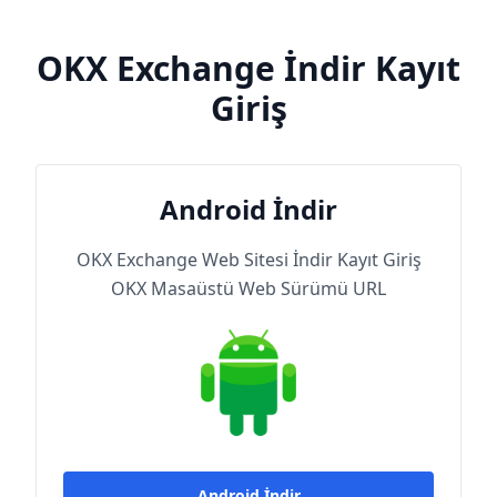
OKX Exchange İndir Kayıt
Giriş
Android İndir
OKX Exchange Web Sitesi İndir Kayıt Giriş
OKX Masaüstü Web Sürümü URL
Android İndir