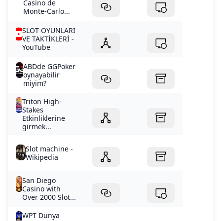
Casino de
Monte-Carlo...
SLOT OYUNLARI
VE TAKTİKLERİ -
YouTube
ABDde GGPoker
oynayabilir
miyim?
Triton High-
Stakes
Etkinliklerine
girmek...
Slot machine -
Wikipedia
San Diego
Casino with
Over 2000 Slot...
WPT Dünya