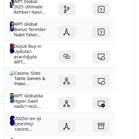
WPT Global:
2025 Ultimate
Rehberi Nasıl...
WPT Global
Bonus Terimler:
Nakit Falan...
Düşük Buy-in
Uyduları
aracılığıyla
WPT...
Casino: Slots
Table Games &
Poker...
WPT Globalda
Hyper Dash
nedir? Hızlı...
2025in en iyi
çevrimiçi
casino...