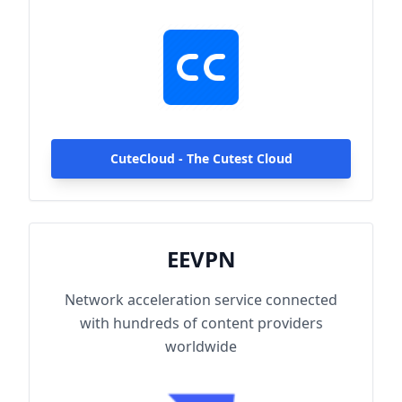
hundreds of content providers worldwide.
With up to 2000Mbps single-line access
capacity and 1000+ high-speed servers
globally, enjoy fast and stable connections
anytime, anywhere.
CuteCloud - The Cutest Cloud
EEVPN
Network acceleration service connected
with hundreds of content providers
worldwide