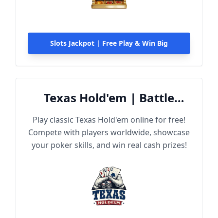
Slots Jackpot | Free Play & Win Big
Texas Hold'em | Battle
Online
Play classic Texas Hold'em online for free!
Compete with players worldwide, showcase
your poker skills, and win real cash prizes!