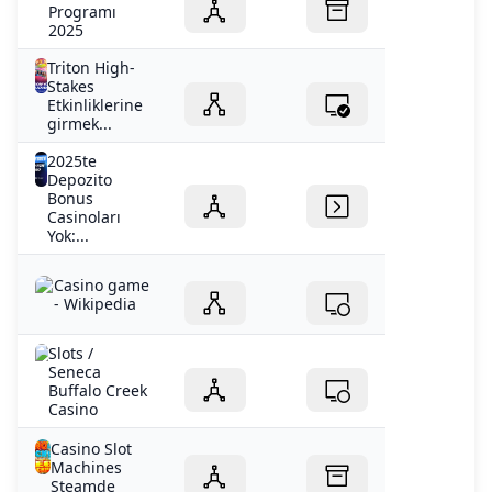
Programı
2025
Triton High-
Stakes
Etkinliklerine
girmek...
2025te
Depozito
Bonus
Casinoları
Yok:...
Casino game
- Wikipedia
Slots /
Seneca
Buffalo Creek
Casino
Casino Slot
Machines
Steamde