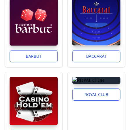
BARBUT
BACCARAT
ROYAL CLUB