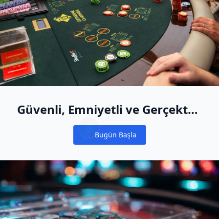
Güvenli, Emniyetli ve Gerçekten
Eğlenceli
Bugün Başla
Notifications