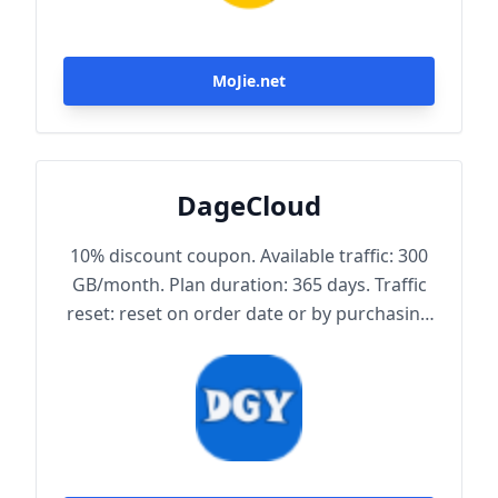
MoJie.net
DageCloud
10% discount coupon. Available traffic: 300
GB/month. Plan duration: 365 days. Traffic
reset: reset on order date or by purchasing
traffic package. Maximum achievable
bandwidth: 1000 Mbps. Node protocol:
Trojan.