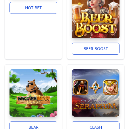
HOT BET
BEER BOOST
BEAR
CLASH