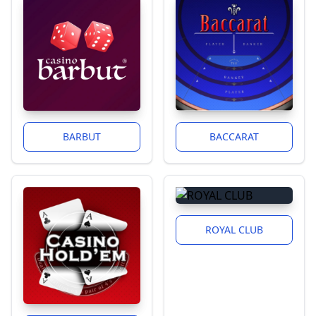
BARBUT
BACCARAT
ROYAL CLUB