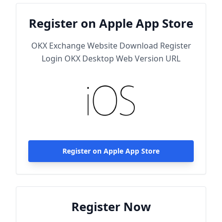
Register on Apple App Store
OKX Exchange Website Download Register
Login OKX Desktop Web Version URL
Register on Apple App Store
Register Now