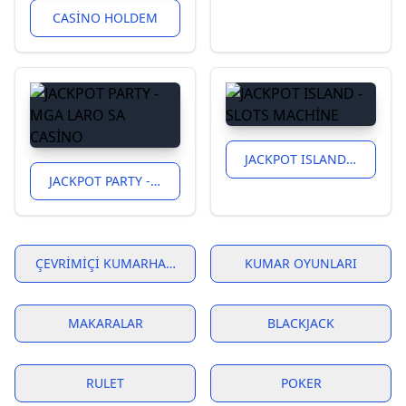
CASINO HOLDEM
JACKPOT ISLAND - SLOTS MACHINE
JACKPOT PARTY - MGA LARO SA CASINO
ÇEVRIMIÇI KUMARHANE
KUMAR OYUNLARI
MAKARALAR
BLACKJACK
RULET
POKER