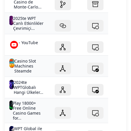
Casino de
Monte-Carlo...
2025te WPT
Canlı Etkinlikler
Çevrimiçi...
- YouTube
Casino Slot
Machines
Steamde
2024te
WPTGlobalı
Hangi Ülkeler...
Play 18000+
Free Online
Casino Games
for...
WPT Global ile