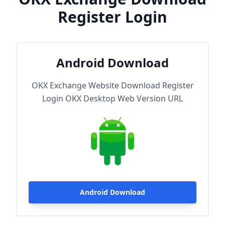
Register Login
Android Download
OKX Exchange Website Download Register
Login OKX Desktop Web Version URL
Android Download