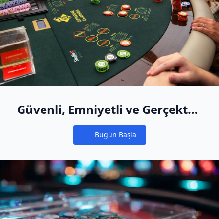
Güvenli, Emniyetli ve Gerçekten
Eğlenceli
Bugün Başla
Notifications