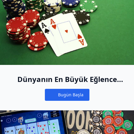
Dünyanın En Büyük Eğlence
Amaçlı Nakit Oyun Oyuncu
Bugün Başla
Havuzuna Katılın
Notifications