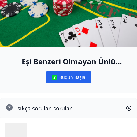
Eşi Benzeri Olmayan Ünlü
Masaları
Bugün Başla
Notifications
sıkça sorulan sorular