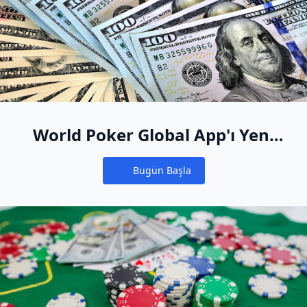
World Poker Global App'ı Yeni
Online Poker Eviniz Yapın
Bugün Başla
Notifications