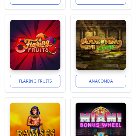
FLARING FRUITS
ANACONDA