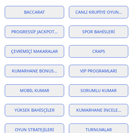
BACCARAT
CANLI KRUPIYE OYUNLARI
PROGRESSIF JACKPOTLAR
SPOR BAHISLERI
ÇEVRIMIÇI MAKARALAR
CRAPS
KUMARHANE BONUSLARI
VIP PROGRAMLARI
MOBIL KUMAR
SORUMLU KUMAR
YÜKSEK BAHISÇILER
KUMARHANE İNCELEMELERI
OYUN STRATEJILERI
TURNUVALAR