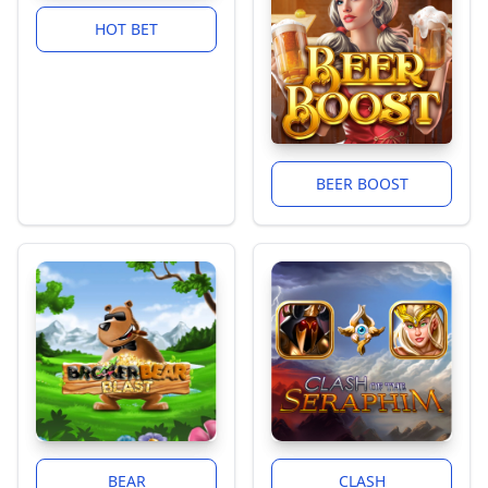
HOT BET
BEER BOOST
BEAR
CLASH