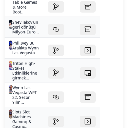
Table Games
& More
Boot...
Shevliakov’un
geri dönüşü
Milyon-Euro...
Phil Ivey Bu
Aralıkta Wynn
Las Vegasta...
Triton High-
Stakes
Etkinliklerine
girmek...
Wynn Las
Vegasta WPT
22. Sezon
Yılın...
Slots Slot
Machines
Gaming &
Casino...