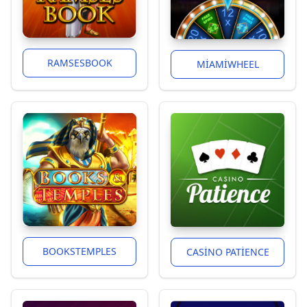
RAMSESBOOK
MIAMIWHEEL
BOOKSTEMPLES
CASINO PATIENCE