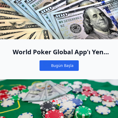
World Poker Global App'ı Yeni
Online Poker Eviniz Yapın
Bugün Başla
Notifications