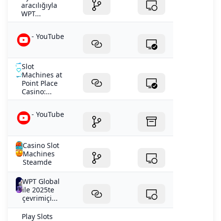
aracılığıyla
WPT...
- YouTube
Slot
Machines at
Point Place
Casino:...
- YouTube
Casino Slot
Machines
Steamde
WPT Global
ile 2025te
çevrimiçi...
Play Slots