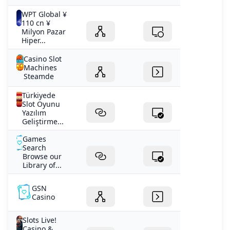
WPT Global ¥
110 cn ¥
Milyon Pazar
Hiper...
Casino Slot
Machines
Steamde
Türkiyede
Slot Oyunu
Yazılım
Geliştirme...
Games
Search
Browse our
Library of...
GSN
Casino
Slots Live!
Casino &