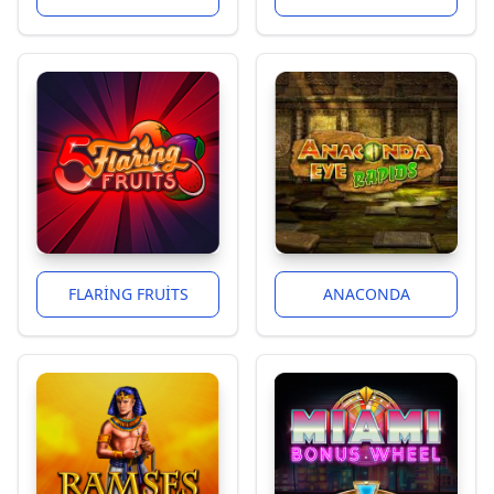
FLARING FRUITS
ANACONDA