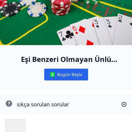
Eşi Benzeri Olmayan Ünlü
Masaları
Bugün Başla
Notifications
sıkça sorulan sorular