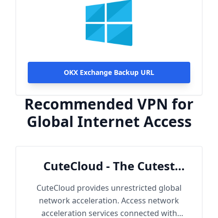
OKX Exchange Backup URL
Recommended VPN for
Global Internet Access
CuteCloud - The Cutest
Cloud
CuteCloud provides unrestricted global
network acceleration. Access network
acceleration services connected with