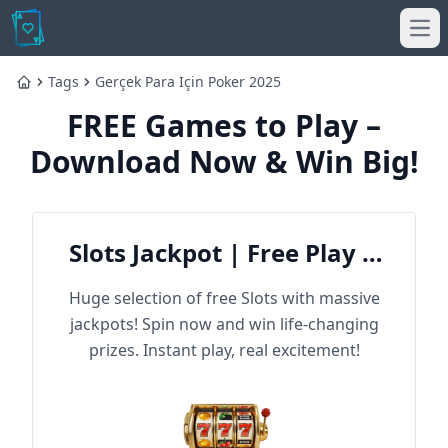
Ope
Tags
Gerçek Para Için Poker 2025
Home
FREE Games to Play –
Download Now & Win Big!
Slots Jackpot | Free Play &
Win Big
Huge selection of free Slots with massive
jackpots! Spin now and win life-changing
prizes. Instant play, real excitement!