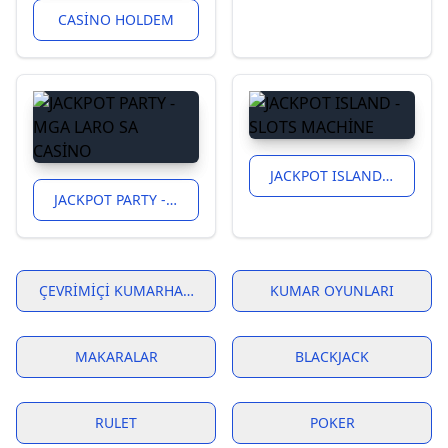
CASINO HOLDEM
JACKPOT ISLAND - SLOTS MACHINE
JACKPOT PARTY - MGA LARO SA CASINO
ÇEVRIMIÇI KUMARHANE
KUMAR OYUNLARI
MAKARALAR
BLACKJACK
RULET
POKER