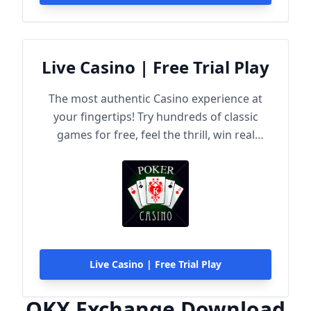
Live Casino | Free Trial Play
The most authentic Casino experience at
your fingertips! Try hundreds of classic
games for free, feel the thrill, win real
rewards!
Live Casino | Free Trial Play
OKX Exchange Download