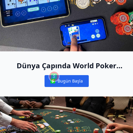
Dünya Çapında World Poker
Free App Canlı Etkinliklerine
Bugün Başla
Katılma Şansı Kazanın
Notifications