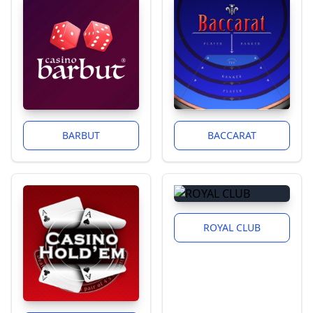
BARBUT
BACCARAT
ROYAL CLUB