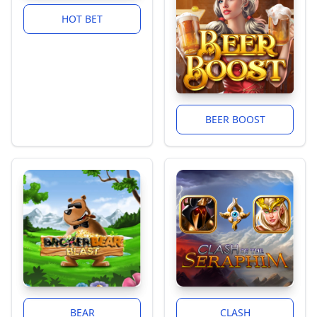
HOT BET
BEER BOOST
BEAR
CLASH