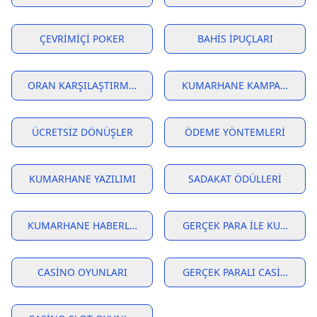
ÇEVRIMIÇI POKER
BAHIS İPUÇLARI
ORAN KARŞILAŞTIRMASI
KUMARHANE KAMPANYALAR
ÜCRETSIZ DÖNÜŞLER
ÖDEME YÖNTEMLERI
KUMARHANE YAZILIMI
SADAKAT ÖDÜLLERI
KUMARHANE HABERLERI
GERÇEK PARA İLE KUMAR
CASINO OYUNLARI
GERÇEK PARALI CASINO OY