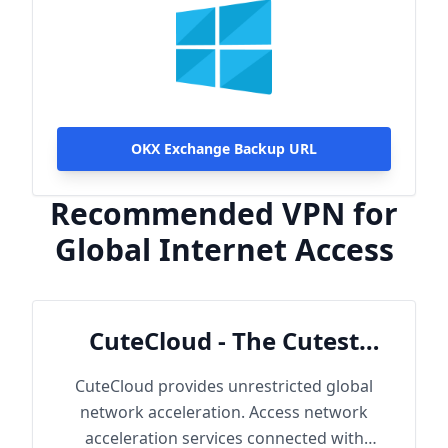
OKX Exchange Backup URL
Recommended VPN for
Global Internet Access
CuteCloud - The Cutest
Cloud
CuteCloud provides unrestricted global
network acceleration. Access network
acceleration services connected with