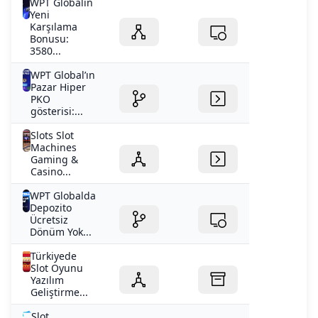
WPT Globalin
Yeni
Karşılama
Bonusu:
3580...
WPT Global’ın
Pazar Hiper
PKO
gösterisi:...
Slots Slot
Machines
Gaming &
Casino...
WPT Globalda
Depozito
Ücretsiz
Dönüm Yok...
Türkiyede
Slot Oyunu
Yazılım
Geliştirme...
Slot