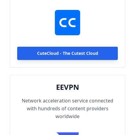
hundreds of content providers worldwide.
With up to 2000Mbps single-line access
capacity and 1000+ high-speed servers
globally, enjoy fast and stable connections
anytime, anywhere.
CuteCloud - The Cutest Cloud
EEVPN
Network acceleration service connected
with hundreds of content providers
worldwide