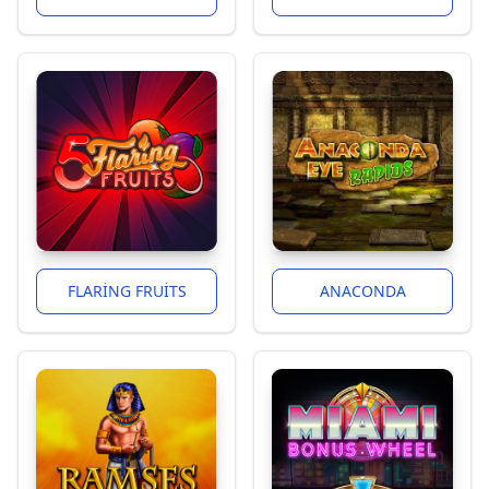
FLARING FRUITS
ANACONDA