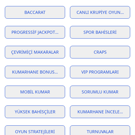
BACCARAT
CANLI KRUPIYE OYUNLARI
PROGRESSIF JACKPOTLAR
SPOR BAHISLERI
ÇEVRIMIÇI MAKARALAR
CRAPS
KUMARHANE BONUSLARI
VIP PROGRAMLARI
MOBIL KUMAR
SORUMLU KUMAR
YÜKSEK BAHISÇILER
KUMARHANE İNCELEMELERI
OYUN STRATEJILERI
TURNUVALAR