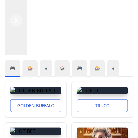
Previous
Next
🎮
🎰
♠️
🎲
🎮
🎰
♠️
GOLDEN BUFFALO
TRUCO