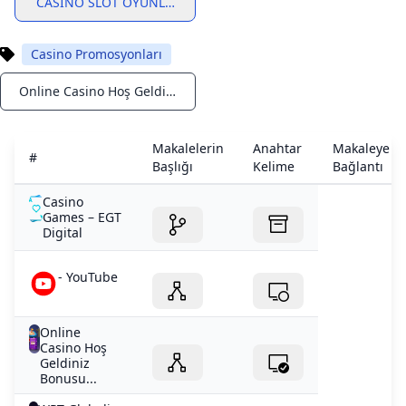
CASINO SLOT OYUNLARI
Casino Promosyonları
Online Casino Hoş Geldiniz Bonusu Mevduat Yok 2025
Notifications
Makalelerin
Anahtar
Makaleye
#
Başlığı
Kelime
Bağlantı
Casino
Games – EGT
Digital
- YouTube
Online
Casino Hoş
Geldiniz
Bonusu...