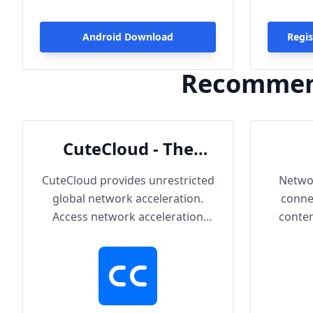
Android Download
Regis
Recommend
CuteCloud - The
Cutest Cloud
CuteCloud provides unrestricted
Networ
global network acceleration.
conne
Access network acceleration
conten
services connected with
hundreds of content providers
worldwide. With up to 2000Mbps
single-line access capacity and
1000+ high-speed servers