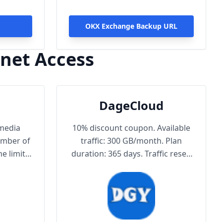
OKX Exchange Backup URL
net Access
DageCloud
media
10% discount coupon. Available
umber of
traffic: 300 GB/month. Plan
e limit.
duration: 365 days. Traffic reset:
mit.
reset on order date or by
purchasing traffic package.
Maximum achievable bandwidth:
1000 Mbps. Node protocol:
Trojan.