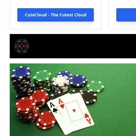
globally, enjoy fast and stable
connections anytime, anywhere.
CuteCloud - The Cutest Cloud