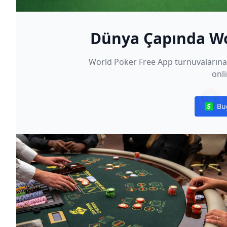
Dünya Çapında Wo
Canlı Etkinlikle
World Poker Free App turnuvalarına 
Ka
onli
Bu
Notifi