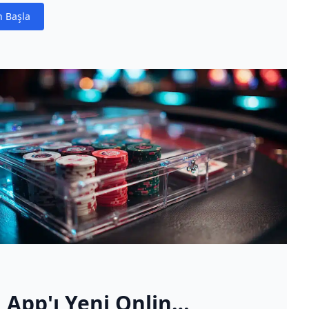
 Başla
ons
 App'ı Yeni Online