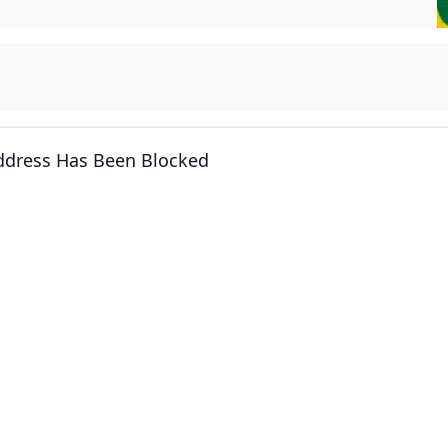
Address Has Been Blocked
casino oyu