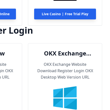
Online
Live Casino | Free Trial Play
r Login
ow
OKX Exchange
Backup URL
ite
OKX Exchange Website
gin OKX
Download Register Login OKX
n URL
Desktop Web Version URL