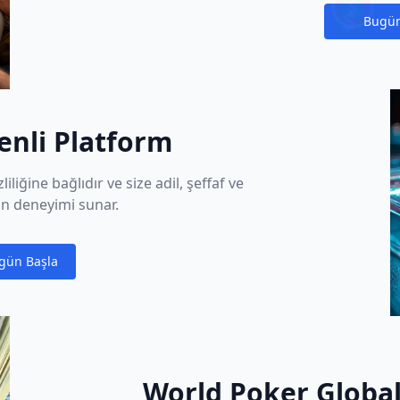
Bugün
Notificati
enli Platform
iliğine bağlıdır ve size adil, şeffaf ve
un deneyimi sunar.
gün Başla
cations
World Poker Global