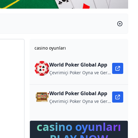
casino oyunları
World Poker Global App
Çevrimiçi Poker Oyna ve Gerçek Para Kazan.
World Poker Global App
Çevrimiçi Poker Oyna ve Gerçek Para Kazan.
nları
Sosyal casino oyunları ve
slotlara hoş geldin.