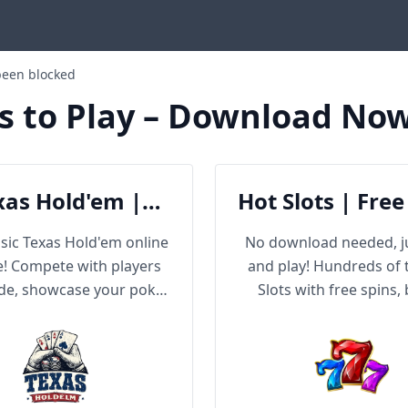
 been blocked
 to Play – Download Now
xas Hold'em |
Hot Slots | Free
attle Online
Online
ssic Texas Hold'em online
No download needed, ju
e! Compete with players
and play! Hundreds of
de, showcase your poker
Slots with free spins,
 and win real cash prizes!
rounds, and non-stop